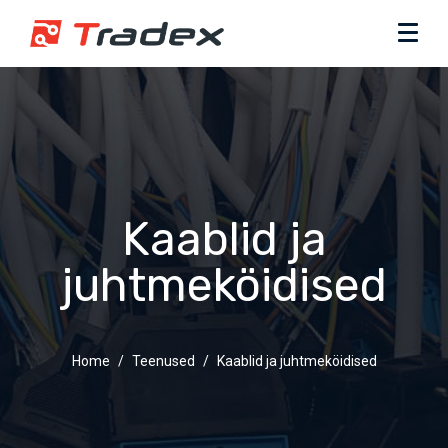
Kaablid ja
juhtmeköidised
Home
Teenused
Kaablid ja juhtmeköidised