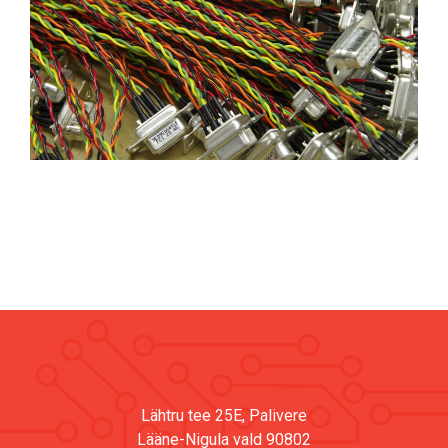
Lähtru tee 25E, Palivere
Lääne-Nigula vald 90802