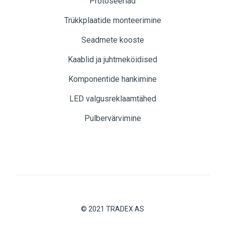
Protoseeriad
Trükkplaatide monteerimine
Seadmete kooste
Kaablid ja juhtmeköidised
Komponentide hankimine
LED valgusreklaamtähed
Pulbervärvimine
© 2021 TRADEX AS